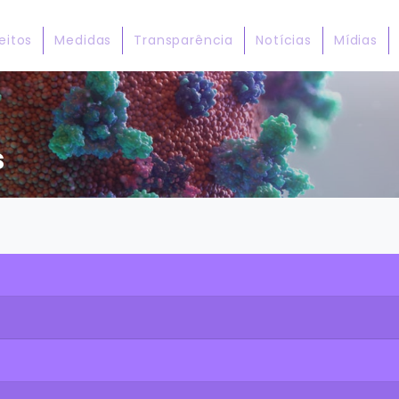
eitos
Medidas
Transparência
Notícias
Mídias
s